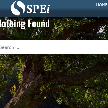
HOME
Nothing Found
t seems we can’t find what you’re looking for. Perhaps searc